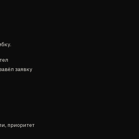
бку.
тел
 завёл заявку
ли, приоритет