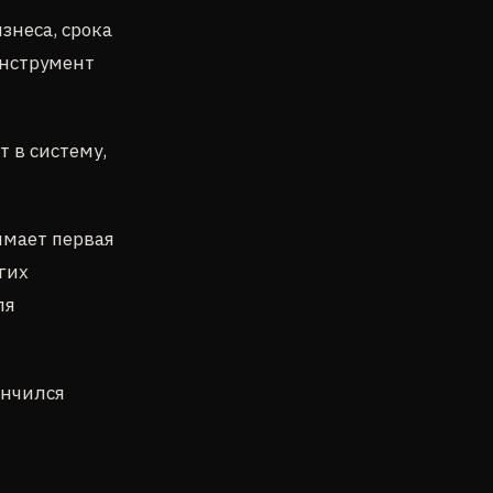
знеса, срока
инструмент
т в систему,
имает первая
гих
ля
ончился