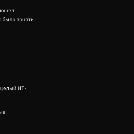
 пошёл
о было понять
ь целый ИТ-
ые.