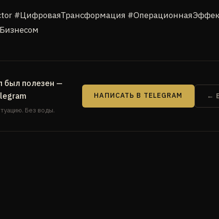
ector #ЦифроваяТрансформация #ОперационнаяЭффе
Бизнесом
л был полезен —
elegram
НАПИСАТЬ В TELEGRAM
← 
туацию. Без воды.