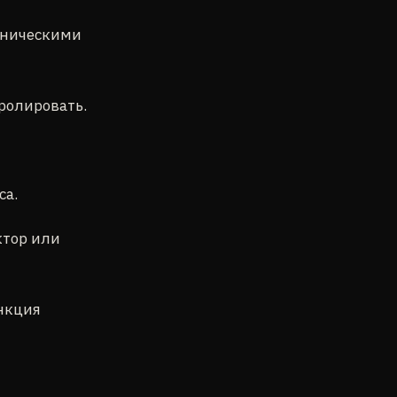
ехническими
тролировать.
са.
ктор или
ункция