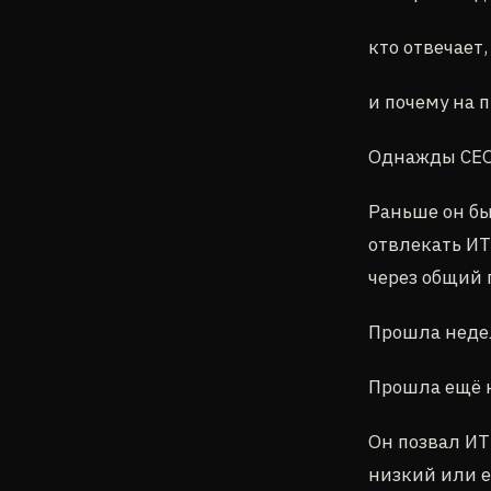
кто отвечает,
и почему на 
Однажды CEO 
Раньше он бы
отвлекать ИТ 
через общий 
Прошла недел
Прошла ещё н
Он позвал ИТ
низкий или е