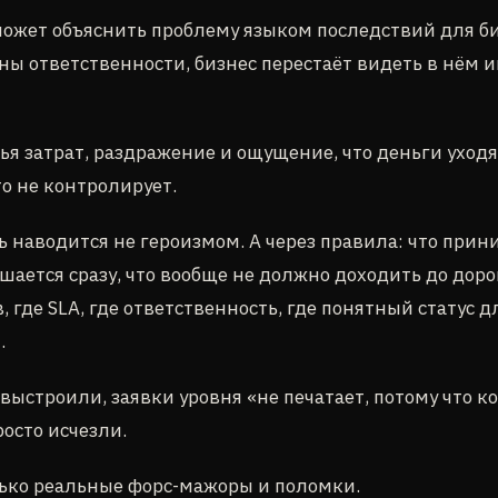
может объяснить проблему языком последствий для би
ны ответственности, бизнес перестаёт видеть в нём 
тья затрат, раздражение и ощущение, что деньги уходя
о не контролирует.
ь наводится не героизмом. А через правила: что прин
ешается сразу, что вообще не должно доходить до доро
 где SLA, где ответственность, где понятный статус д
.
 выстроили, заявки уровня «не печатает, потому что к
осто исчезли.
ько реальные форс-мажоры и поломки.