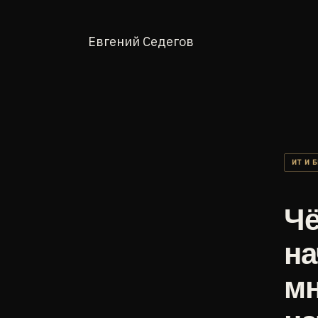
Евгений Седегов
ИТ И 
Чё
на
мн