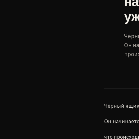
на
уж
Чёрны
Он на
проис
Чёрный ящик 
Он начинаетс
что происход