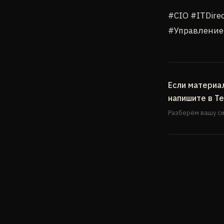
#CIO #ITDir
#Управление
Если материа
напишите в T
Разберём вашу си