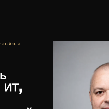
 РИТЕЙЛЕ И
ть
 ИТ,