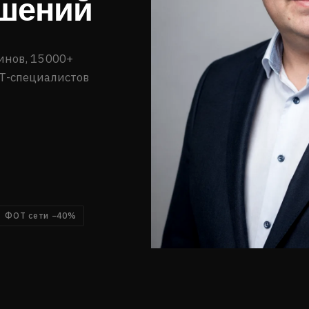
ешений
инов, 15 000+
Т-специалистов
ФОТ сети −40%