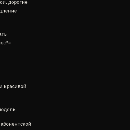
ои, дорогие
едление
ать
нес?»
ди красивой
модель.
 абонентской