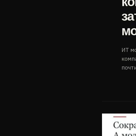
ко
за
м
ИТ мо
комп
почти