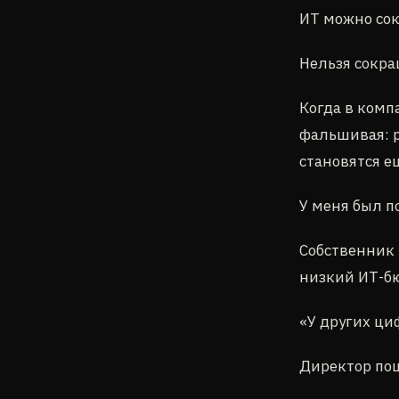
ИТ можно со
Нельзя сокра
Когда в комп
фальшивая: р
становятся е
У меня был п
Собственник 
низкий ИТ-бю
«У других ци
Директор пош